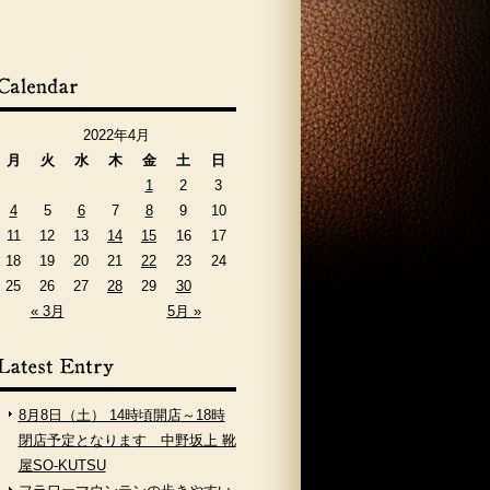
2022年4月
月
火
水
木
金
土
日
1
2
3
4
5
6
7
8
9
10
11
12
13
14
15
16
17
18
19
20
21
22
23
24
25
26
27
28
29
30
« 3月
5月 »
8月8日（土） 14時頃開店～18時
閉店予定となります 中野坂上 靴
屋SO-KUTSU