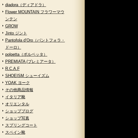
diadora（ディアドラ）
Flower MOUNTAIN フラワーマウ
ンテン
GROW
Jinto ジント
Pantofola d’Oro（パントフォラ・
ドーロ）
polpetta（ポルペッタ）
PREMIATA (プレミアータ）
R.C.A.F
SHOEISM シューイズム
YOAK ヨーク
その他商品情報
イタリア靴
オリエンタル
ショップブログ
ショップ写真
スプリングコート
スペイン靴