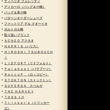
ティベリオ フェレッティ
ディカーロ（バッグ＆小物）
バッグ＆革小物
パターンオーダーシューズ
ファットリア デル クオーイオ
ポルトガル靴
取り扱いブランド
ＡＣＮＥＯ アクネオ
ＨＡＲＲＩＳ（ハリス）
ＨＩＲＯＳＨＩ ＴＳＵＢＯＵＣＨ
Ｉ
ＬＩＤＦＯＲＴ（リドフォルト）
Ｐａｒａｂｏｏｔ（パラブーツ）
ＲｏｃｃｏＰ．（ロッコピー）
ＳＴＯＫＴＯＮ（ストックトン）
ＳＵＰＥＲＧＡ スペルガ
ＴＨＥ ＨＡＲＶＥＹ
ＴＯＳＳ トス
Ｔｒｉｃｋｅｒ’ｓ（トリッカー
ズ）