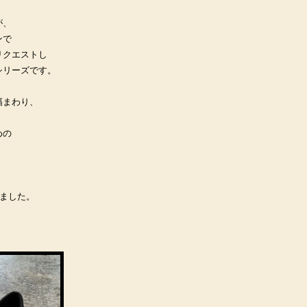
が、
ンで
リクエストし
シリーズです。
幅まわり、
めの
ました。