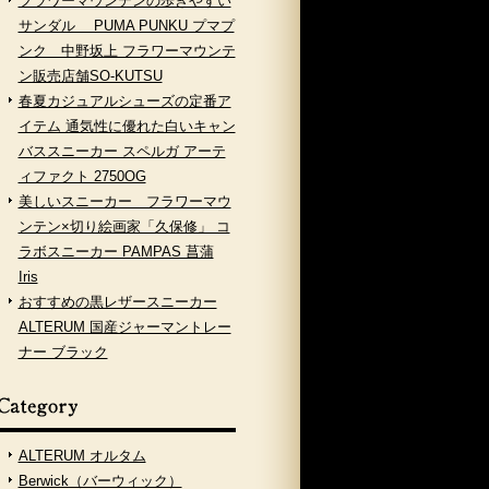
フラワーマウンテンの歩きやすい
サンダル PUMA PUNKU プマプ
ンク 中野坂上 フラワーマウンテ
ン販売店舗SO-KUTSU
春夏カジュアルシューズの定番ア
イテム 通気性に優れた白いキャン
バススニーカー スペルガ アーテ
ィファクト 2750OG
美しいスニーカー フラワーマウ
ンテン×切り絵画家「久保修」 コ
ラボスニーカー PAMPAS 菖蒲
Iris
おすすめの黒レザースニーカー
ALTERUM 国産ジャーマントレー
ナー ブラック
ALTERUM オルタム
Berwick（バーウィック）