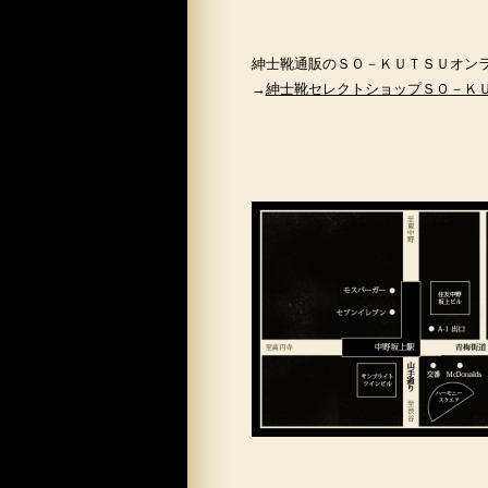
紳士靴通販のＳＯ－ＫＵＴＳＵオン
→
紳士靴セレクトショップＳＯ－Ｋ