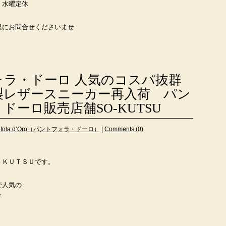
 水曜定休
軽にお問合せくださいませ
ォラ・ドーロ 人気のコスパ抜群
製レザースニーカー再入荷 パン
ドーロ販売店舗SO-KUTSU
tofola d’Oro（パントフォラ・ドーロ）
|
Comments (0)
－ＫＵＴＳＵです。
で人気の
ド