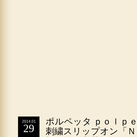
ポルペッタ ｐｏｌｐｅ
2014.01
29
刺繍スリップオン「Ｎ