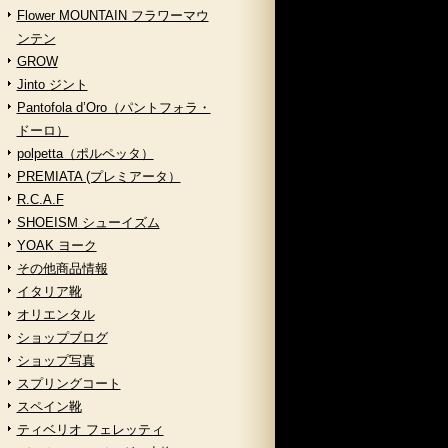
Flower MOUNTAIN フラワーマウ
ンテン
GROW
Jinto ジント
Pantofola d’Oro（パントフォラ・
ドーロ）
polpetta（ポルペッタ）
PREMIATA (プレミアータ）
R.C.A.F
SHOEISM シューイズム
YOAK ヨーク
その他商品情報
イタリア靴
オリエンタル
ショップブログ
ショップ写真
スプリングコート
スペイン靴
ティベリオ フェレッティ