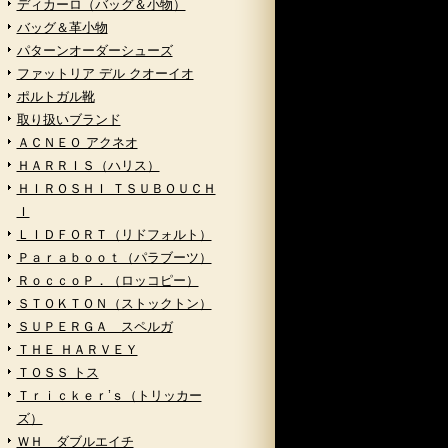
ディカーロ（バッグ＆小物）
バッグ＆革小物
パターンオーダーシューズ
ファットリア デル クオーイオ
ポルトガル靴
取り扱いブランド
ＡＣＮＥＯ アクネオ
ＨＡＲＲＩＳ（ハリス）
ＨＩＲＯＳＨＩ ＴＳＵＢＯＵＣＨ
Ｉ
ＬＩＤＦＯＲＴ（リドフォルト）
Ｐａｒａｂｏｏｔ（パラブーツ）
ＲｏｃｃｏＰ．（ロッコピー）
ＳＴＯＫＴＯＮ（ストックトン）
ＳＵＰＥＲＧＡ スペルガ
ＴＨＥ ＨＡＲＶＥＹ
ＴＯＳＳ トス
Ｔｒｉｃｋｅｒ’ｓ（トリッカー
ズ）
ＷＨ ダブルエイチ