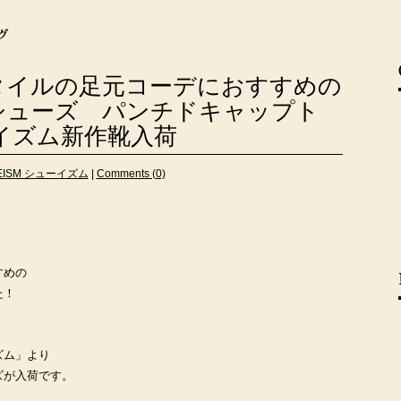
タイルの足元コーデにおすすめの
シューズ パンチドキャップト
イズム新作靴入荷
EISM シューイズム
|
Comments (0)
すめの
た！
ズム」より
ズが入荷です。