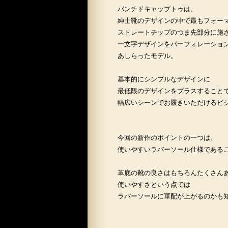
パンチドキャップトゥは、
紳士靴のデザインの中で最もフォー
ストレートチップのつま先部分に施
一文字デザインをパーフォレーショ
あしらったモデル。
基本的にシンプルなデザインに
最低限のデザインをプラスすること
幅広いシーンでお履きいただけるビ
今回の新作のポイントの一つは、
使いやすいラバーソール仕様である
革底の靴の良さはもちろんたくさん
使いやすさという点では
ラバーソールに軍配が上がるのかも