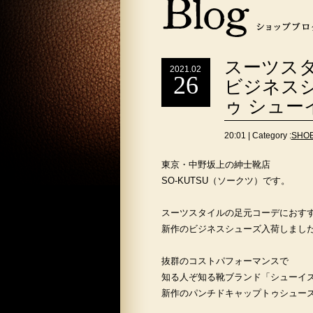
スーツス
2021.02
26
ビジネス
ゥ シュー
20:01 | Category :
SHO
東京・中野坂上の紳士靴店
SO-KUTSU（ソークツ）です。
スーツスタイルの足元コーデにおす
新作のビジネスシューズ入荷しまし
抜群のコストパフォーマンスで
知る人ぞ知る靴ブランド「シューイ
新作のパンチドキャップトゥシュー