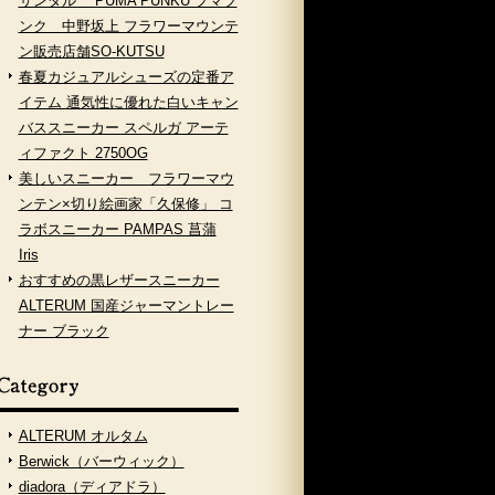
サンダル PUMA PUNKU プマプ
ンク 中野坂上 フラワーマウンテ
ン販売店舗SO-KUTSU
春夏カジュアルシューズの定番ア
イテム 通気性に優れた白いキャン
バススニーカー スペルガ アーテ
ィファクト 2750OG
美しいスニーカー フラワーマウ
ンテン×切り絵画家「久保修」 コ
ラボスニーカー PAMPAS 菖蒲
Iris
おすすめの黒レザースニーカー
ALTERUM 国産ジャーマントレー
ナー ブラック
ALTERUM オルタム
Berwick（バーウィック）
diadora（ディアドラ）