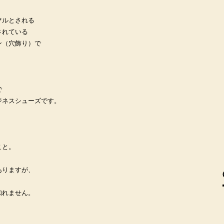
マルとされる
されている
ン（穴飾り）で
で
ジネスシューズです。
こと。
ありますが、
知れません。