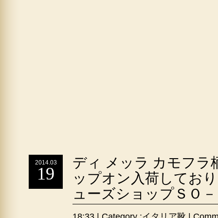
ディ メッラ カモフ
2014.03
19
ップオン入荷しており
ューズショップＳＯ－
18:33 | Category :
イタリア靴
|
Comme