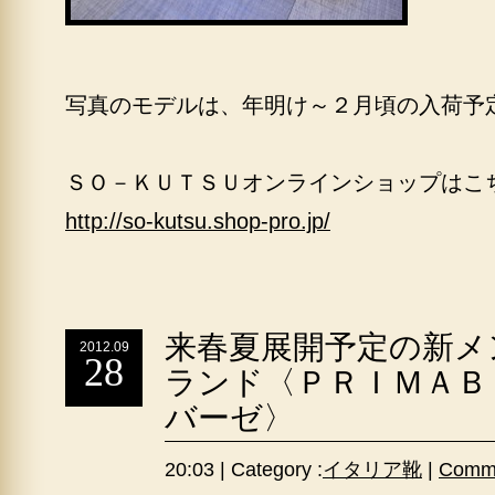
写真のモデルは、年明け～２月頃の入荷予
ＳＯ－ＫＵＴＳＵオンラインショップはこ
http://so-kutsu.shop-pro.jp/
来春夏展開予定の新メ
2012.09
28
ランド〈ＰＲＩＭＡＢ
バーゼ〉
20:03 | Category :
イタリア靴
|
Comme