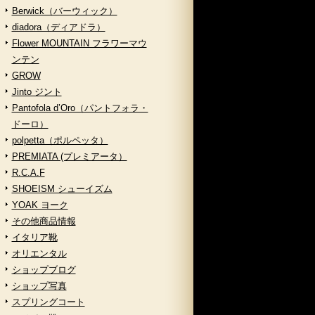
Berwick（バーウィック）
diadora（ディアドラ）
Flower MOUNTAIN フラワーマウ
ンテン
GROW
Jinto ジント
Pantofola d’Oro（パントフォラ・
ドーロ）
polpetta（ポルペッタ）
PREMIATA (プレミアータ）
R.C.A.F
SHOEISM シューイズム
YOAK ヨーク
その他商品情報
イタリア靴
オリエンタル
ショップブログ
ショップ写真
スプリングコート