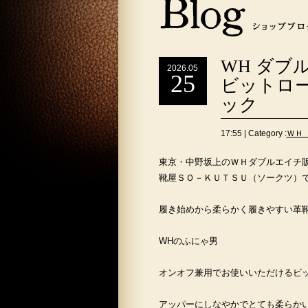
WH ダブ
2026.05
25
ビットローフ
ック
17:55 | Category :
ＷＨ
東京・中野坂上のＷＨダブルエイチ
靴屋ＳＯ－ＫＵＴＳＵ（ソークツ）
履き始めから柔らかく履きやすい革
WHのふにゃ男
オンオフ兼用でお使いいただけるビ
アッパーにしなやかでとても柔らか