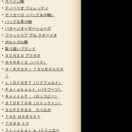
スペイン靴
ティベリオ フェレッティ
ディカーロ（バッグ＆小物）
バッグ＆革小物
パターンオーダーシューズ
ファットリア デル クオーイオ
ポルトガル靴
取り扱いブランド
ＡＣＮＥＯ アクネオ
ＨＡＲＲＩＳ（ハリス）
ＨＩＲＯＳＨＩ ＴＳＵＢＯＵＣＨ
Ｉ
ＬＩＤＦＯＲＴ（リドフォルト）
Ｐａｒａｂｏｏｔ（パラブーツ）
ＲｏｃｃｏＰ．（ロッコピー）
ＳＴＯＫＴＯＮ（ストックトン）
ＳＵＰＥＲＧＡ スペルガ
ＴＨＥ ＨＡＲＶＥＹ
ＴＯＳＳ トス
Ｔｒｉｃｋｅｒ’ｓ（トリッカー