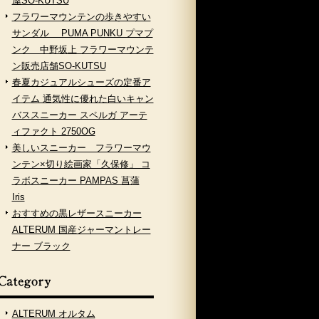
屋SO-KUTSU
フラワーマウンテンの歩きやすい
サンダル PUMA PUNKU プマプ
ンク 中野坂上 フラワーマウンテ
ン販売店舗SO-KUTSU
春夏カジュアルシューズの定番ア
イテム 通気性に優れた白いキャン
バススニーカー スペルガ アーテ
ィファクト 2750OG
美しいスニーカー フラワーマウ
ンテン×切り絵画家「久保修」 コ
ラボスニーカー PAMPAS 菖蒲
Iris
おすすめの黒レザースニーカー
ALTERUM 国産ジャーマントレー
ナー ブラック
ALTERUM オルタム