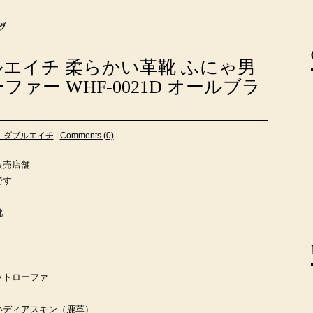
ルエイチ 柔らかい革靴 ふにゃ男
ァー WHF-0021D オールブラ
 ダブルエイチ
|
Comments (0)
販売店舗
です
靴
ットローファ
いディアスキン（鹿革）