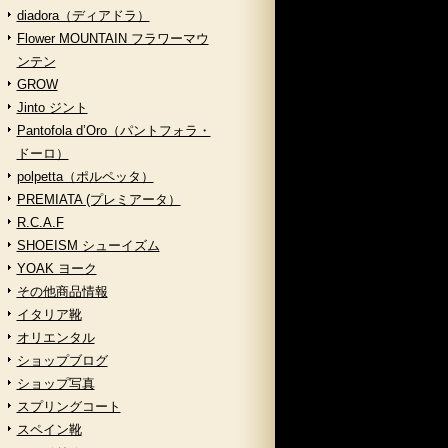
diadora（ディアドラ）
Flower MOUNTAIN フラワーマウ
ンテン
GROW
Jinto ジント
Pantofola d’Oro（パントフォラ・
ドーロ）
polpetta（ポルペッタ）
PREMIATA (プレミアータ）
R.C.A.F
SHOEISM シューイズム
YOAK ヨーク
その他商品情報
イタリア靴
オリエンタル
ショップブログ
ショップ写真
スプリングコート
スペイン靴