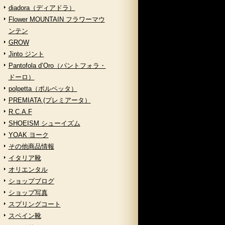
diadora（ディアドラ）
Flower MOUNTAIN フラワーマウ
ンテン
GROW
Jinto ジント
Pantofola d’Oro（パントフォラ・
ドーロ）
polpetta（ポルペッタ）
PREMIATA (プレミアータ）
R.C.A.F
SHOEISM シューイズム
YOAK ヨーク
その他商品情報
イタリア靴
オリエンタル
ショップブログ
ショップ写真
スプリングコート
スペイン靴