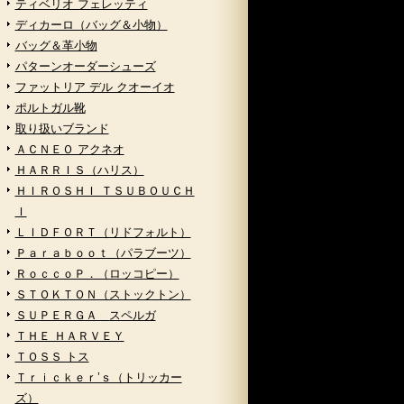
ティベリオ フェレッティ
ディカーロ（バッグ＆小物）
バッグ＆革小物
パターンオーダーシューズ
ファットリア デル クオーイオ
ポルトガル靴
取り扱いブランド
ＡＣＮＥＯ アクネオ
ＨＡＲＲＩＳ（ハリス）
ＨＩＲＯＳＨＩ ＴＳＵＢＯＵＣＨ
Ｉ
ＬＩＤＦＯＲＴ（リドフォルト）
Ｐａｒａｂｏｏｔ（パラブーツ）
ＲｏｃｃｏＰ．（ロッコピー）
ＳＴＯＫＴＯＮ（ストックトン）
ＳＵＰＥＲＧＡ スペルガ
ＴＨＥ ＨＡＲＶＥＹ
ＴＯＳＳ トス
Ｔｒｉｃｋｅｒ’ｓ（トリッカー
ズ）