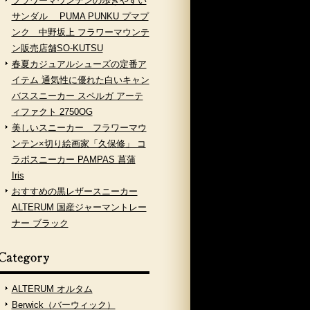
フラワーマウンテンの歩きやすい
サンダル PUMA PUNKU プマプ
ンク 中野坂上 フラワーマウンテ
ン販売店舗SO-KUTSU
春夏カジュアルシューズの定番ア
イテム 通気性に優れた白いキャン
バススニーカー スペルガ アーテ
ィファクト 2750OG
美しいスニーカー フラワーマウ
ンテン×切り絵画家「久保修」 コ
ラボスニーカー PAMPAS 菖蒲
Iris
おすすめの黒レザースニーカー
ALTERUM 国産ジャーマントレー
ナー ブラック
ALTERUM オルタム
Berwick（バーウィック）