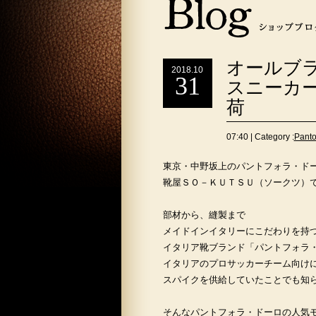
オールブ
2018.10
31
スニーカ
荷
07:40 | Category :
Pan
東京・中野坂上のパントフォラ・ド
靴屋ＳＯ－ＫＵＴＳＵ（ソークツ）
部材から、縫製まで
メイドインイタリーにこだわりを持
イタリア靴ブランド「パントフォラ
イタリアのプロサッカーチーム向け
スパイクを供給していたことでも知
そんなパントフォラ・ドーロの人気