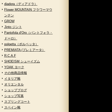
diadora（ディアドラ）
Flower MOUNTAIN フラワーマウ
ンテン
GROW
Jinto ジント
Pantofola d’Oro（パントフォラ・
ドーロ）
polpetta（ポルペッタ）
PREMIATA (プレミアータ）
R.C.A.F
SHOEISM シューイズム
YOAK ヨーク
その他商品情報
イタリア靴
オリエンタル
ショップブログ
ショップ写真
スプリングコート
スペイン靴