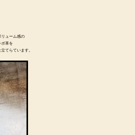
ボリューム感の
シボ革を
仕立てらています。