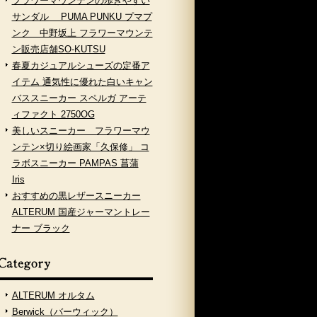
フラワーマウンテンの歩きやすい
サンダル PUMA PUNKU プマプ
ンク 中野坂上 フラワーマウンテ
ン販売店舗SO-KUTSU
春夏カジュアルシューズの定番ア
イテム 通気性に優れた白いキャン
バススニーカー スペルガ アーテ
ィファクト 2750OG
美しいスニーカー フラワーマウ
ンテン×切り絵画家「久保修」 コ
ラボスニーカー PAMPAS 菖蒲
Iris
おすすめの黒レザースニーカー
ALTERUM 国産ジャーマントレー
ナー ブラック
ALTERUM オルタム
Berwick（バーウィック）