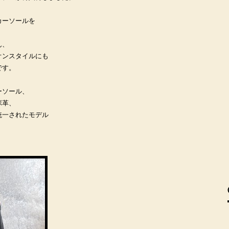
カーソールを
ん、
オンスタイルにも
です。
ーソール、
ボ革、
統一されたモデル