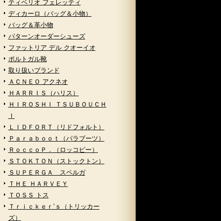
ティベリオ フェレッティ
ディカーロ（バッグ＆小物）
バッグ＆革小物
パターンオーダーシューズ
ファットリア デル クオーイオ
ポルトガル靴
取り扱いブランド
ＡＣＮＥＯ アクネオ
ＨＡＲＲＩＳ（ハリス）
ＨＩＲＯＳＨＩ ＴＳＵＢＯＵＣＨ
Ｉ
ＬＩＤＦＯＲＴ（リドフォルト）
Ｐａｒａｂｏｏｔ（パラブーツ）
ＲｏｃｃｏＰ．（ロッコピー）
ＳＴＯＫＴＯＮ（ストックトン）
ＳＵＰＥＲＧＡ スペルガ
ＴＨＥ ＨＡＲＶＥＹ
ＴＯＳＳ トス
Ｔｒｉｃｋｅｒ’ｓ（トリッカー
ズ）