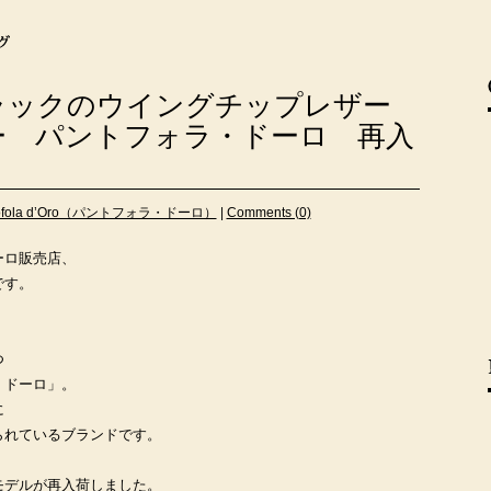
ラックのウイングチップレザー
ー パントフォラ・ドーロ 再入
tofola d’Oro（パントフォラ・ドーロ）
|
Comments (0)
ーロ販売店、
です。
つ
・ドーロ」。
に
られているブランドです。
モデルが再入荷しました。