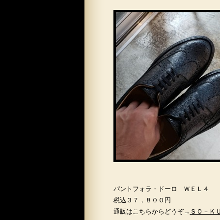
パントフォラ・ドーロ ＷＥＬ４
税込３７，８００円
通販はこちらからどうぞ→
ＳＯ－Ｋ