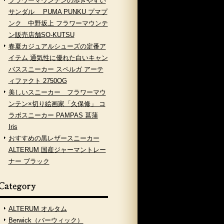
フラワーマウンテンの歩きやすい
サンダル PUMA PUNKU プマプ
ンク 中野坂上 フラワーマウンテ
ン販売店舗SO-KUTSU
春夏カジュアルシューズの定番ア
イテム 通気性に優れた白いキャン
バススニーカー スペルガ アーテ
ィファクト 2750OG
美しいスニーカー フラワーマウ
ンテン×切り絵画家「久保修」 コ
ラボスニーカー PAMPAS 菖蒲
Iris
おすすめの黒レザースニーカー
ALTERUM 国産ジャーマントレー
ナー ブラック
ALTERUM オルタム
Berwick（バーウィック）