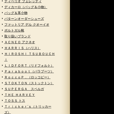
ティベリオ フェレッティ
ディカーロ（バッグ＆小物）
バッグ＆革小物
パターンオーダーシューズ
ファットリア デル クオーイオ
ポルトガル靴
取り扱いブランド
ＡＣＮＥＯ アクネオ
ＨＡＲＲＩＳ（ハリス）
ＨＩＲＯＳＨＩ ＴＳＵＢＯＵＣＨ
Ｉ
ＬＩＤＦＯＲＴ（リドフォルト）
Ｐａｒａｂｏｏｔ（パラブーツ）
ＲｏｃｃｏＰ．（ロッコピー）
ＳＴＯＫＴＯＮ（ストックトン）
ＳＵＰＥＲＧＡ スペルガ
ＴＨＥ ＨＡＲＶＥＹ
ＴＯＳＳ トス
Ｔｒｉｃｋｅｒ’ｓ（トリッカー
ズ）