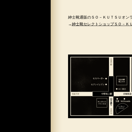
紳士靴通販のＳＯ－ＫＵＴＳＵオン
→
紳士靴セレクトショップＳＯ－Ｋ