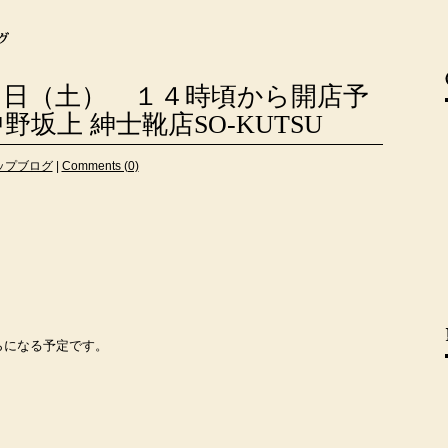
７日（土） １４時頃から開店予
野坂上 紳士靴店SO-KUTSU
ップブログ
|
Comments (0)
。
らになる予定です。