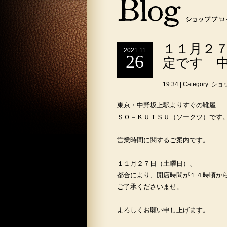
１１月２
2021.11
26
定です 中
19:34 | Category :
ショ
東京・中野坂上駅よりすぐの靴屋
ＳＯ－ＫＵＴＳＵ（ソークツ）です
営業時間に関するご案内です。
１１月２７日（土曜日）、
都合により、開店時間が１４時頃か
ご了承くださいませ。
よろしくお願い申し上げます。