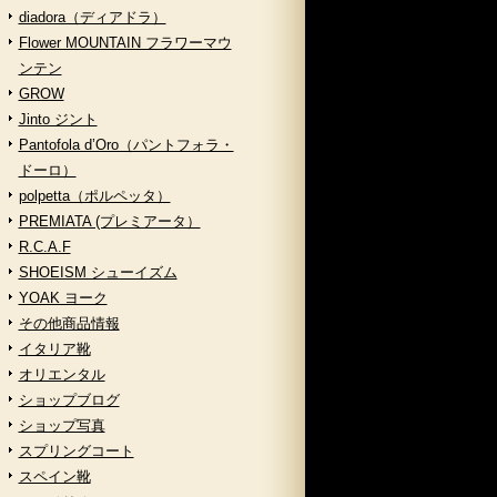
diadora（ディアドラ）
Flower MOUNTAIN フラワーマウ
ンテン
GROW
Jinto ジント
Pantofola d’Oro（パントフォラ・
ドーロ）
polpetta（ポルペッタ）
PREMIATA (プレミアータ）
R.C.A.F
SHOEISM シューイズム
YOAK ヨーク
その他商品情報
イタリア靴
オリエンタル
ショップブログ
ショップ写真
スプリングコート
スペイン靴