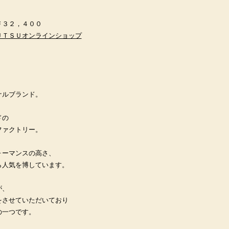
￥３２，４００
ＵＴＳＵオンラインショップ
、
ナルブランド。
ドの
ファクトリー。
ォーマンスの高さ、
ら人気を博しています。
が、
をさせていただいており
の一つです。