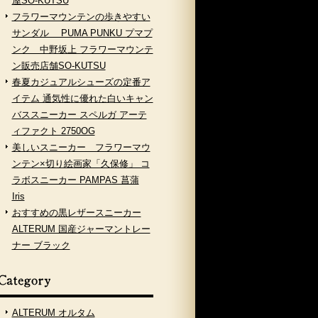
屋SO-KUTSU
フラワーマウンテンの歩きやすい
サンダル PUMA PUNKU プマプ
ンク 中野坂上 フラワーマウンテ
ン販売店舗SO-KUTSU
春夏カジュアルシューズの定番ア
イテム 通気性に優れた白いキャン
バススニーカー スペルガ アーテ
ィファクト 2750OG
美しいスニーカー フラワーマウ
ンテン×切り絵画家「久保修」 コ
ラボスニーカー PAMPAS 菖蒲
Iris
おすすめの黒レザースニーカー
ALTERUM 国産ジャーマントレー
ナー ブラック
ALTERUM オルタム