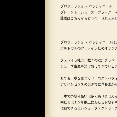
プロフェッション ボッティエール
プレーントゥシューズ ブラック 
通販はこちらからどうぞ→
ＳＯ－Ｋ
プロフェッション ボッティエールは
ポルトガルのフェレイラ社のオリジ
フェレイラ社は、数々の欧州ブラン
シューズ生産を請け負ってきている
とても丁寧な靴づくり、コストパフ
デザインセンスの良さで世界各国か
日本での取り扱いは多くありません
同社とは１５年以上にわたるお取引
信頼できる良いシューファクトリー