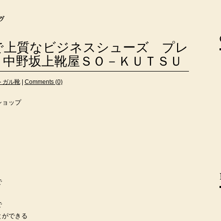
で上質なビジネスシューズ プレ
 中野坂上靴屋ＳＯ－ＫＵＴＳＵ
トガル靴
|
Comments (0)
ショップ
。
で
で
とができる