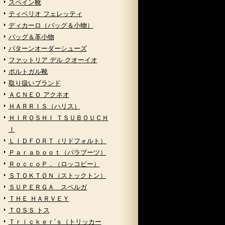
スペイン靴
ティベリオ フェレッティ
ディカーロ（バッグ＆小物）
バッグ＆革小物
パターンオーダーシューズ
ファットリア デル クオーイオ
ポルトガル靴
取り扱いブランド
ＡＣＮＥＯ アクネオ
ＨＡＲＲＩＳ（ハリス）
ＨＩＲＯＳＨＩ ＴＳＵＢＯＵＣＨ
Ｉ
ＬＩＤＦＯＲＴ（リドフォルト）
Ｐａｒａｂｏｏｔ（パラブーツ）
ＲｏｃｃｏＰ．（ロッコピー）
ＳＴＯＫＴＯＮ（ストックトン）
ＳＵＰＥＲＧＡ スペルガ
ＴＨＥ ＨＡＲＶＥＹ
ＴＯＳＳ トス
Ｔｒｉｃｋｅｒ’ｓ（トリッカー