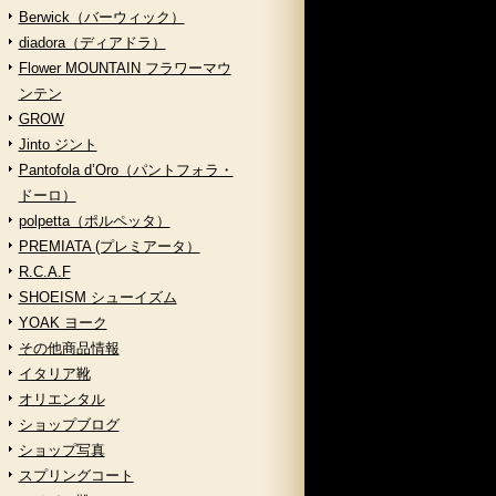
Berwick（バーウィック）
diadora（ディアドラ）
Flower MOUNTAIN フラワーマウ
ンテン
GROW
Jinto ジント
Pantofola d’Oro（パントフォラ・
ドーロ）
polpetta（ポルペッタ）
PREMIATA (プレミアータ）
R.C.A.F
SHOEISM シューイズム
YOAK ヨーク
その他商品情報
イタリア靴
オリエンタル
ショップブログ
ショップ写真
スプリングコート