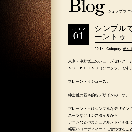
シンプル
2018.12
01
ーントゥ
20:14 | Category :
ポル
東京・中野坂上のシューズセレクト
ＳＯ－ＫＵＴＳＵ（ソークツ）です
プレーントゥシューズ。
紳士靴の基本的なデザインの一つ。
プレーントゥはシンプルなデザイン
スーツなどオンスタイルから
デニムなどのカジュアルスタイルま
幅広いコーディネートに合わせるこ